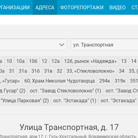
РГАНИЗАЦИИ
АДРЕСА
ФОТОРЕПОРТАЖИ
ВИДЕО
СТ
ул. Транспортная
а
10
10а
10б
12
12а
12б, рынок «Надежда»
13
14
0а
31
31а
31б
31в
32
33, «Стекловолокно»
34
35, 
, «Гусар»
60, Храм Николая Чудотворца
294к
319к
35
д Гусар" (2)
ост. "Завод Стекловолокно" (1)
ост. "Завод С
 "Улица Парковая" (2)
ост. "Эстакада" (1)
ост. "Эстакада" 
Улица Транспортная, д. 17
Транспортная, дом 17, г. Гусь-Хрустальный, Владимирская область,