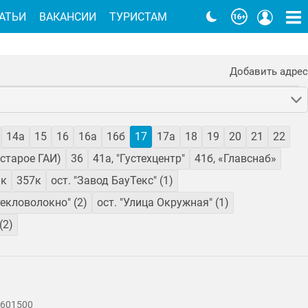
АТЬИ
ВАКАНСИИ
ТУРИСТАМ
Добавить адрес
14а
15
16
16а
16б
17
17а
18
19
20
21
22
(старое ГАИ)
36
41а, "Густехцентр"
41б, «Главснаб»
1к
357к
ост. "Завод БауТекс" (1)
текловолокно" (2)
ост. "Улица Окружная" (1)
(2)
 601500