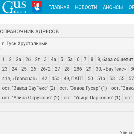
ГЛАВНАЯ
НОВОСТИ
АНОНСЫ
О
СПРАВОЧНИК АДРЕСОВ
г. Гусь-Хрустальный
1
2
2а
2б
2г
3
4а
5
5а
6
7
8
9, база общепит
23
24
25
26
26/2
27
28
28б
29
30, «БауТекс»
3
41в, «Главснаб»
42
45а
49, ПАТП
50
51а
53
55
57
ост. "Завод БауТекс" (2)
ост. "Завод Гусар" (1)
ост. "Заво
ост. "Улица Окружная" (2)
ост. "Улица Парковая" (1)
ост.
Улица 