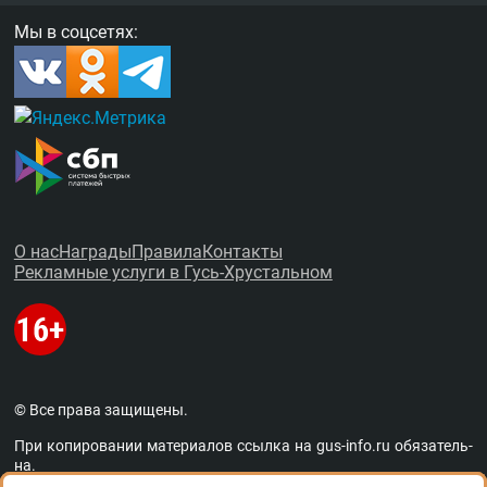
Мы в соцсетях:
О нас
Награды
Правила
Контакты
Рекламные услуги в Гусь-Хрустальном
© Все права защищены.
При копировании материалов ссыл­ка на
gus-info.ru
обя­за­тель­
на.
За содержание рекламных объявлений администра­ция пор­та­