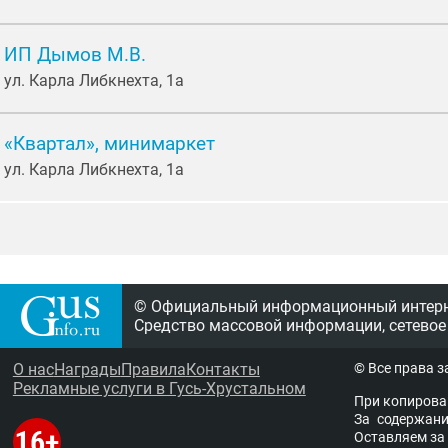
ИП Дымов М.В.
ул. Карла Либкнехта, 1а
«Квартал», минимаркет
ул. Карла Либкнехта, 1а
© Официальный информационный интерне
Средство массовой информации, сетевое
О нас
Награды
Правила
Контакты
© Все права 
Рекламные услуги в Гусь-Хрустальном
При копирова
За содержание
Остав­ля­ем за 