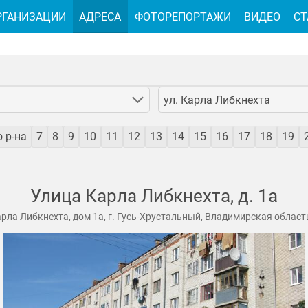
РГАНИЗАЦИИ
АДРЕСА
ФОТОРЕПОРТАЖИ
ВИДЕО
СТ
ул. Карла Либкнехта
 р-на
7
8
9
10
11
12
13
14
15
16
17
18
19
Улица Карла Либкнехта, д. 1а
рла Либкнехта, дом 1а, г. Гусь-Хрустальный, Владимирская област