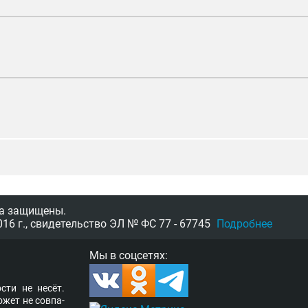
а защищены.
16 г.,
свидетельство
ЭЛ № ФС 77 - 67745
Подробнее
Мы в соцсетях:
­сти не несёт.
о­жет не сов­па­