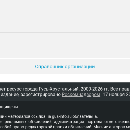
Справочник организаций
т ресурс города Гусь-Хрустальный,
2009-2026 гг.
Все прав
 издание, зарегистрировано
Роскомнадзором
17 ноября 20
защищены.
нии материалов ссыл­ка на
gus-info.ru
обя­за­тель­на.
 рекламных объявлений администра­ция пор­та­ла от­вет­ствен­но
со­бой пра­во ре­дак­тор­ской прав­ки объ­яв­ле­ний. Мне­ние ав­то­ров м