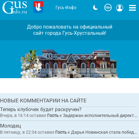
Гусь-Инфо
Добро пожаловать на официальный
сайт города Гусь-Хрустальный!
Задержан исполнительный директор
коммерческой организации по
обвинению в покушении на
мошенничество при выполнении
Комментарии: 1
работ по благоустройству
набережной в Гусь-Хрустальном
ГЛАВНАЯ
НОВЫЕ КОММЕНТАРИИ НА САЙТЕ
НОВОСТЬ
Теперь клубочек будет раскручен?
Вчера, в 16:14
оставил
Гость
к
Задержан исполнительный директор коммерческой организации по обвинению в покушении на мошенничество при выполнении работ по благоустройству набережной в Гусь-Хрустальном
Молодец
В пятницу, в 22:34
оставил
Гость
к
Дарья Новинская стала победителем Кубка наций по боксу