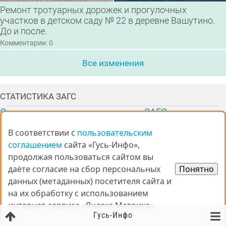
Ремонт тротуарных дорожек и прогулочных
участков в детском саду № 22 в деревне Вашутино.
До и после.
Комментарии: 0
Все изменения
СТАТИСТИКА ЗАГС
Статистические данные отдела ЗАГС за март
2026 года
В соответствии с
В соответствии с
пользовательским
пользовательским
01.03.2026 - 31.03.2026
соглашением
соглашением
сайта «Гусь-Инфо»,
сайта «Гусь-Инфо»,
рождение
35
продолжая пользоваться сайтом вы
продолжая пользоваться сайтом вы
смерти
88
даёте согласие на сбор персональных
даёте согласие на сбор персональных
Понятно
Понятно
заключение брака
12
данных (метаданных) посетителя сайта и
данных (метаданных) посетителя сайта и
расторжение брака
12
на их обработку с использованием
на их обработку с использованием
установление отцовства
9
интернет-сервиса «Яндекс.Метрика».
интернет-сервиса «Яндекс.Метрика».
усыновление / удочерение
0
Гусь-Инфо
перемена имени
4