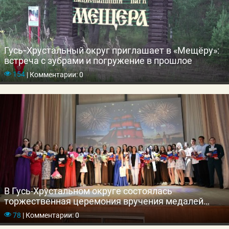
Гусь‑Хрустальный округ приглашает в «Мещёру»:
встреча с зубрами и погружение в прошлое
154
|
Комментарии: 0
В Гусь-Хрустальном округе состоялась
торжественная церемония вручения медалей
выпускникам школ
78
|
Комментарии: 0