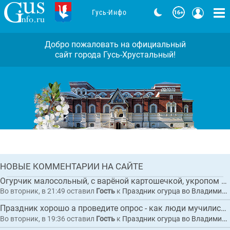
Гусь-Инфо
Добро пожаловать на официальный
сайт города Гусь-Хрустальный!
Во Владимирской области дали старт
грантовому туристическому проекту
«Лесные уроки Мещеры»
Комментарии: 0
ГЛАВНАЯ
НОВЫЕ КОММЕНТАРИИ НА САЙТЕ
НОВОСТЬ
Огурчик малосольный, с варёной картошечкой, укропом и сливочным маслицем "Суздал...
Во вторник, в 21:49
оставил
Гость
к
Праздник огурца во Владимирской области собрал рекордные 20 тысяч гостей
Праздник хорошо а проведите опрос - как люди мучились с автобусами
Во вторник, в 19:36
оставил
Гость
к
Праздник огурца во Владимирской области собрал рекордные 20 тысяч гостей