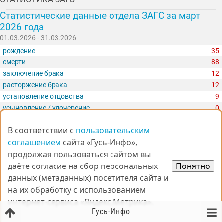
Статистические данные отдела ЗАГС за март
2026 года
01.03.2026 - 31.03.2026
рождение
35
смерти
88
заключение брака
12
расторжение брака
12
установление отцовства
9
усыновление / удочерение
0
перемена имени
4
В соответствии с
В соответствии с
пользовательским
пользовательским
Комментарии: 0
соглашением
соглашением
сайта «Гусь-Инфо»,
сайта «Гусь-Инфо»,
Вся статистика
продолжая пользоваться сайтом вы
продолжая пользоваться сайтом вы
даёте согласие на сбор персональных
даёте согласие на сбор персональных
Понятно
Понятно
данных (метаданных) посетителя сайта и
данных (метаданных) посетителя сайта и
ПРОШЕДШИЕ ОПРОСЫ
на их обработку с использованием
на их обработку с использованием
Хотите, чтобы детский клуб «Антошка» в ТЦ
интернет-сервиса «Яндекс.Метрика».
интернет-сервиса «Яндекс.Метрика».
«Радуга» стал больше и интереснее?
Гусь-Инфо
Комментарии: 10