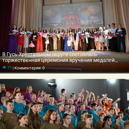
В Гусь-Хрустальном округе состоялась
торжественная церемония вручения медалей
выпускникам школ
77
|
Комментарии: 0