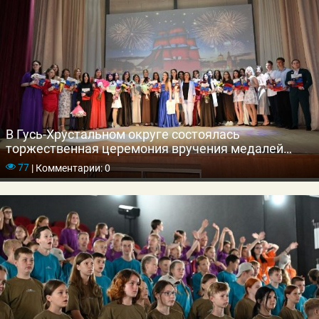
В Гусь-Хрустальном округе состоялась
торжественная церемония вручения медалей
выпускникам школ
77
|
Комментарии: 0