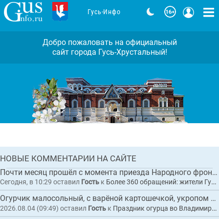
Гусь-Инфо
Добро пожаловать на официальный
сайт города Гусь-Хрустальный!
Во Владимирской области дали старт
грантовому туристическому проекту
«Лесные уроки Мещеры»
Комментарии: 0
ГЛАВНАЯ
НОВЫЕ КОММЕНТАРИИ НА САЙТЕ
НОВОСТЬ
Почти месяц прошёл с момента приезда Народного фронта , яму заделали 5.08.26 сле...
Сегодня, в 10:29
оставил
Гость
к
Более 360 обращений: жители Гусь-Хрустального пожаловались Президенту на разбитые дороги
Огурчик малосольный, с варёной картошечкой, укропом и сливочным маслицем "Суздал...
2026.08.04 (09:49)
оставил
Гость
к
Праздник огурца во Владимирской области собрал рекордные 20 тысяч гостей