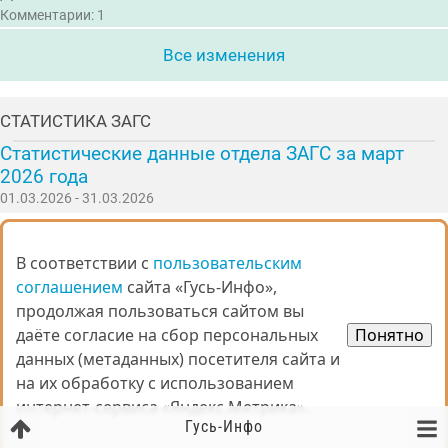
Комментарии: 1
Все изменения
СТАТИСТИКА ЗАГС
Статистические данные отдела ЗАГС за март
2026 года
01.03.2026 - 31.03.2026
рождение
35
смерти
88
В соответствии с
В соответствии с
пользовательским
пользовательским
заключение брака
12
соглашением
соглашением
сайта «Гусь-Инфо»,
сайта «Гусь-Инфо»,
расторжение брака
12
продолжая пользоваться сайтом вы
продолжая пользоваться сайтом вы
установление отцовства
9
даёте согласие на сбор персональных
даёте согласие на сбор персональных
Понятно
Понятно
усыновление / удочерение
0
данных (метаданных) посетителя сайта и
данных (метаданных) посетителя сайта и
перемена имени
4
на их обработку с использованием
на их обработку с использованием
Комментарии: 0
интернет-сервиса «Яндекс.Метрика».
интернет-сервиса «Яндекс.Метрика».
Гусь-Инфо
Вся статистика