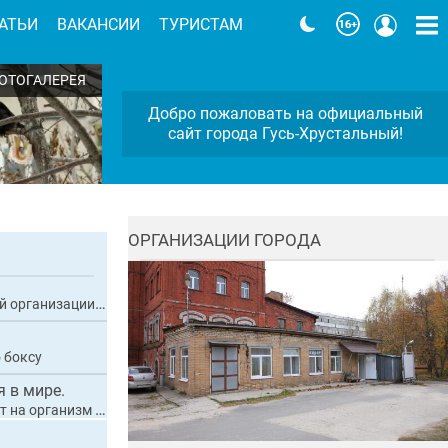
АТЬИ
ВАКАНСИИ
ТУРИСТАМ
ОТОГАЛЕРЕЯ
Добро пожаловать на официальный
ой
сайт города Гусь-Хрустальный!
ОРГАНИЗАЦИИ ГОРОДА
тройству набережной в Гусь-Хрустальном
 боксу
 в мире.
приводит к диабету