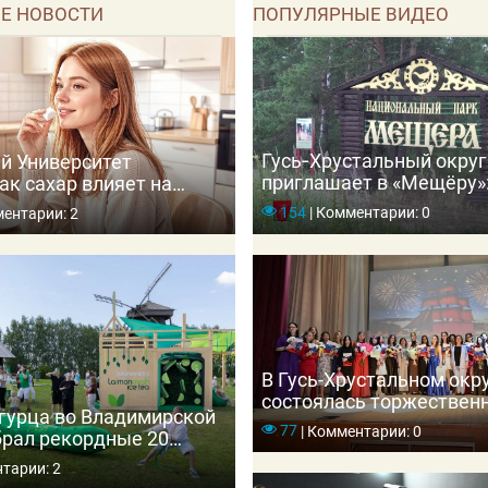
Е НОВОСТИ
ПОПУЛЯРНЫЕ ВИДЕО
Гусь‑Хрустальный округ
й Университет
приглашает в «Мещёру»:
ак сахар влияет на
зубрами и погружение в
 приводит к диабету
154
|
Комментарии: 0
ентарии: 2
В Гусь-Хрустальном окр
состоялась торжествен
гурца во Владимирской
церемония вручения ме
77
|
Комментарии: 0
брал рекордные 20
выпускникам школ
ей
тарии: 2