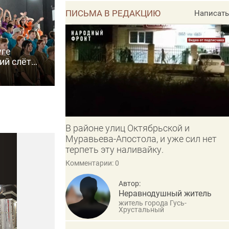
ПИСЬМА В РЕДАКЦИЮ
Написать
уге
ий слёт
6»
В районе улиц Октябрьской и
Муравьева-Апостола, и уже сил нет
терпеть эту наливайку.
Комментарии: 0
Автор:
Неравнодушный житель
житель города Гусь-
Хрустальный