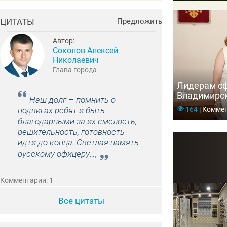
ЦИТАТЫ
Предложить
Автор:
Соколов Алексей
Николаевич
Глава города
Лидерам с
Владимирск
Наш долг – помнить о
государств
164
|
Коммен
подвигах ребят и быть
награды
благодарными за их смелость,
решительность, готовность
идти до конца. Светлая память
русскому офицеру…,
Комментарии: 1
Все цитаты