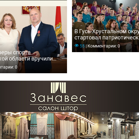
В Гусь-Хрустальном окр
стартовал патриотическ
«Мещёрские зори — 202
55
|
Комментарии: 0
феры спорта
ой области вручили
енные и ведомственные
тарии: 0