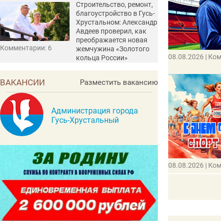
Строительство, ремонт,
благоустройство в Гусь-
Хрустальном: Александр
Авдеев проверил, как
преображается новая
Комментарии: 6
жемчужина «Золотого
08.08.2026
| Ко
кольца России»
ВАКАНСИИ
Разместить вакансию
Администрация города
Гусь-Хрустальный
08.08.2026
| Ко