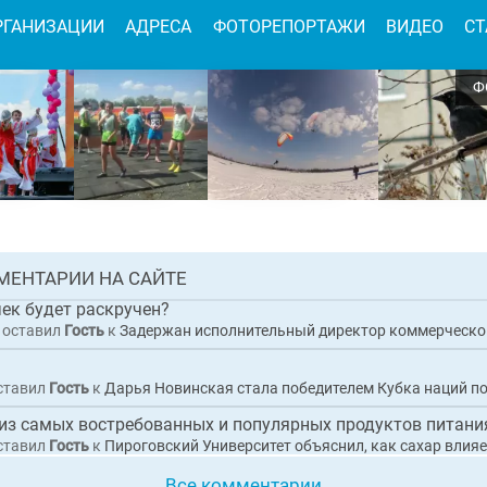
РГАНИЗАЦИИ
АДРЕСА
ФОТОРЕПОРТАЖИ
ВИДЕО
СТ
Ф
н исполнительный директор коммерческ
ации по обвинению в покушении на
чество при выполнении работ по
тройству набережной в Гусь-Хрустальном
 1
АЯ
МЕНТАРИИ НА САЙТЕ
НОВОСТЬ
чек будет раскручен?
оставил
Гость
к
Задержан исполнительный директор коммерческой организации по обвинению в покушении на мошенничество при выполнении работ по благоус
ставил
Гость
к
Дарья Новинская стала победителем Кубка наций по
 из самых востребованных и популярных продуктов питания
ставил
Гость
к
Пироговский Университет объяснил, как сахар влияет на организм и 
Все комментарии