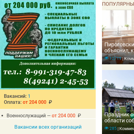
ПОПУЛЯРНЫ
Пироговски
объяснил, к
организм и
12719
|
Комм
Вакансий:
1
Оплата:
от 204 000
₽
Праздник о
Военнослужащий —
от 204 000
₽
области со
тысяч гост
Вакансии всех организаций
285
|
Коммен