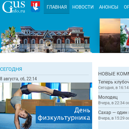
ГЛАВНАЯ
НОВОСТИ
АНОНСЫ
О
Задержа
организ
мошенни
благоус
Комментарии:
СЕГОДНЯ
ГЛАВН
НОВЫЕ КОМ
8 августа, сб, 22:14
Теперь клубо
Сегодня, в 16:14
Молодец
Вчера, в 22:34
о
Сахар — один
Вчера, в 15:29
о