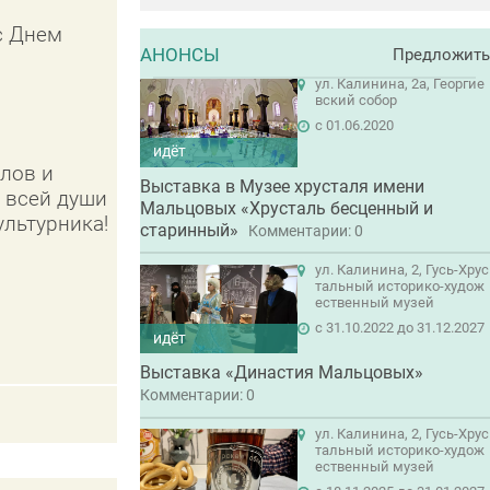
с Днем
АНОНСЫ
Предложить
ул. Калинина, 2а, Георгие
вский собор
c 01.06.2020
идёт
олов и
Выставка в Музее хрусталя имени
т всей души
Мальцовых «Хрусталь бесценный и
льтурника!
старинный»
Комментарии: 0
ул. Калинина, 2, Гусь-Хрус
тальный историко-худож
ественный музей
c 31.10.2022 до 31.12.2027
идёт
Выставка «Династия Мальцовых»
Комментарии: 0
ул. Калинина, 2, Гусь-Хрус
тальный историко-худож
ественный музей