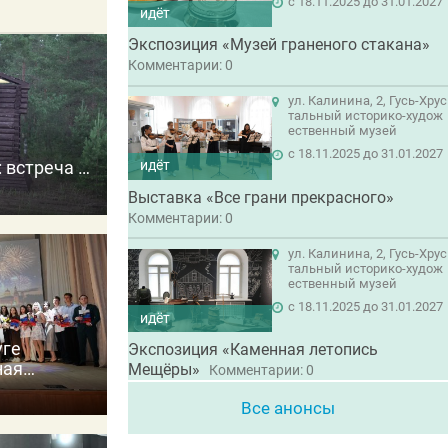
c 18.11.2025 до 31.01.2027
идёт
Экспозиция «Музей граненого стакана»
Комментарии: 0
ул. Калинина, 2, Гусь-Хрус
тальный историко-худож
ественный музей
c 18.11.2025 до 31.01.2027
идёт
 встреча с
 прошлое
Выставка «Все грани прекрасного»
Комментарии: 0
ул. Калинина, 2, Гусь-Хрус
тальный историко-худож
ественный музей
c 18.11.2025 до 31.01.2027
идёт
уге
Экспозиция «Каменная летопись
ная
Мещёры»
Комментарии: 0
далей
Все анонсы