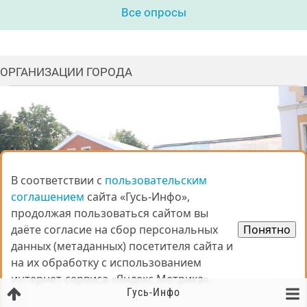
Все опросы
ОРГАНИЗАЦИИ ГОРОДА
В соответствии с
В соответствии с
пользовательским
пользовательским
соглашением
соглашением
сайта «Гусь-Инфо»,
сайта «Гусь-Инфо»,
продолжая пользоваться сайтом вы
продолжая пользоваться сайтом вы
даёте согласие на сбор персональных
даёте согласие на сбор персональных
Понятно
Понятно
данных (метаданных) посетителя сайта и
данных (метаданных) посетителя сайта и
на их обработку с использованием
на их обработку с использованием
Гусь-Хрустальная типография
интернет-сервиса «Яндекс.Метрика».
интернет-сервиса «Яндекс.Метрика».
Печать рекламных и деловых материалов, от небольших флаеров и
Гусь-Инфо
визиток до газет, журналов и книг.