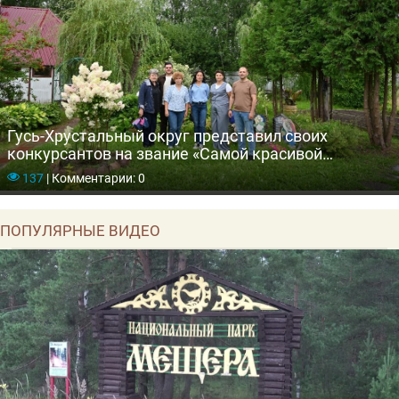
Гусь-Хрустальный округ представил своих
конкурсантов на звание «Самой красивой
деревни»
137
|
Комментарии: 0
ПОПУЛЯРНЫЕ ВИДЕО