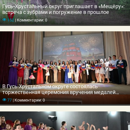
Гусь‑Хрустальный округ приглашает в «Мещёру»:
встреча с зубрами и погружение в прошлое
152
|
Комментарии: 0
В Гусь-Хрустальном округе состоялась
торжественная церемония вручения медалей
выпускникам школ
77
|
Комментарии: 0