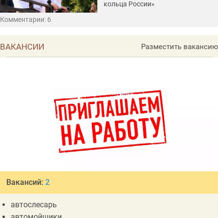
кольца России»
Комментарии: 6
ВАКАНСИИ
Разместить вакансию
Вакансий:
2
автослесарь
автомойщики