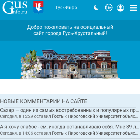
Гусь-Инфо
Добро пожаловать на официальный
сайт города Гусь-Хрустальный!
Задержан исполнительный директор
коммерческой организации по
обвинению в покушении на
мошенничество при выполнении
Комментарии: 0
работ по благоустройству
набережной в Гусь-Хрустальном
ГЛАВНАЯ
НОВЫЕ КОММЕНТАРИИ НА САЙТЕ
НОВОСТЬ
Сахар — один из самых востребованных и популярных продуктов питания в мире.
Сегодня, в 15:29
оставил
Гость
к
Пироговский Университет объяснил, как сахар влияет на организм и приводит к диабету
А я хочу слабое - ем, иногда останавливаю себя. Мне 89 лет. Не люблю ходить по в...
Сегодня, в 14:06
оставил
Гость
к
Пироговский Университет объяснил, как сахар влияет на организм и приводит к диабету