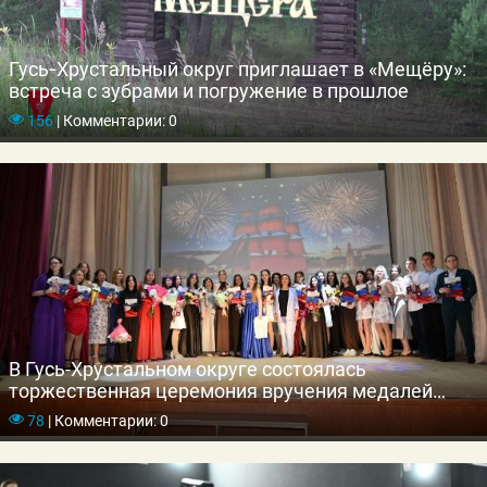
Гусь‑Хрустальный округ приглашает в «Мещёру»:
встреча с зубрами и погружение в прошлое
156
|
Комментарии: 0
В Гусь-Хрустальном округе состоялась
торжественная церемония вручения медалей
выпускникам школ
78
|
Комментарии: 0