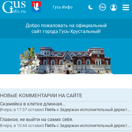
Гусь-Инфо
Добро пожаловать на официальный
сайт города Гусь-Хрустальный!
Задержан исполнительный директор
коммерческой организации по
обвинению в покушении на
мошенничество при выполнении
Комментарии: 3
работ по благоустройству
набережной в Гусь-Хрустальном
ГЛАВНАЯ
НОВЫЕ КОММЕНТАРИИ НА САЙТЕ
НОВОСТЬ
Скамейка в клетке длинная...
Вчера, в 17:37
оставил
Гость
к
Задержан исполнительный директор коммерческой организации по обвинению в покушении на мошенничество при выполнении работ по благоустройству набережной в Гусь-Хрустальном
Главное, не выйти на самих себя.
Вчера, в 10:44
оставил
Гость
к
Задержан исполнительный директор коммерческой организации по обвинению в покушении на мошенничество при выполнении работ по благоустройству набережной в Гусь-Хрустальном