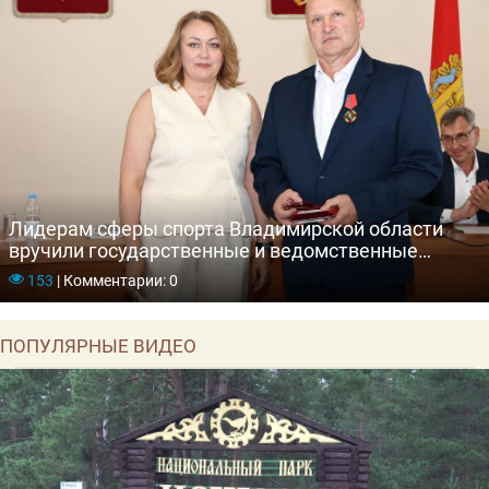
Лидерам сферы спорта Владимирской области
вручили государственные и ведомственные
награды
153
|
Комментарии: 0
ПОПУЛЯРНЫЕ ВИДЕО