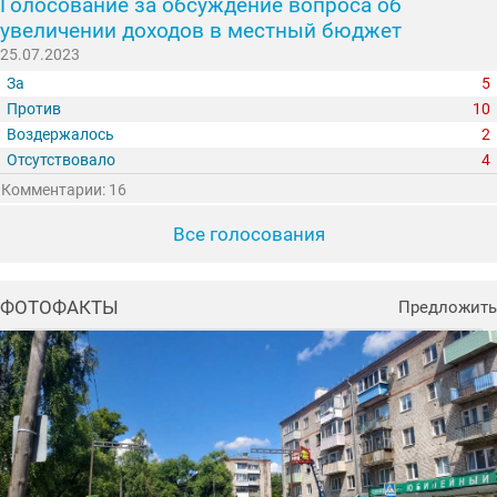
Голосование за обсуждение вопроса об
увеличении доходов в местный бюджет
25.07.2023
За
5
Против
10
Воздержалось
2
Отсутствовало
4
Комментарии: 16
Все голосования
ФОТОФАКТЫ
Предложить