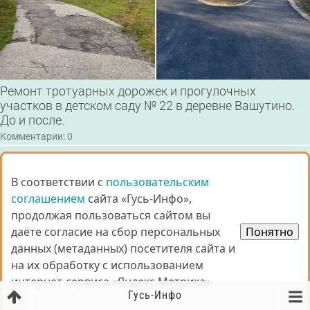
Ремонт тротуарных дорожек и прогулочных
участков в детском саду № 22 в деревне Вашутино.
До и после.
Комментарии: 0
Все изменения
В соответствии с
В соответствии с
пользовательским
пользовательским
соглашением
соглашением
сайта «Гусь-Инфо»,
сайта «Гусь-Инфо»,
СТАТИСТИКА ЗАГС
продолжая пользоваться сайтом вы
продолжая пользоваться сайтом вы
Статистические данные отдела ЗАГС за март
даёте согласие на сбор персональных
даёте согласие на сбор персональных
Понятно
Понятно
2026 года
данных (метаданных) посетителя сайта и
данных (метаданных) посетителя сайта и
01.03.2026 - 31.03.2026
на их обработку с использованием
на их обработку с использованием
интернет-сервиса «Яндекс.Метрика».
интернет-сервиса «Яндекс.Метрика».
рождение
35
Гусь-Инфо
смерти
88