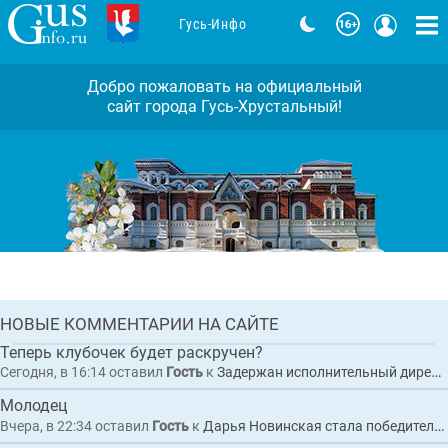
Гусь-Инфо
Добро пожаловать на официальный
сайт города Гусь-Хрустальный!
Задержан исполнительный директор
коммерческой организации по
обвинению в покушении на
мошенничество при выполнении
Комментарии: 1
работ по благоустройству
набережной в Гусь-Хрустальном
ГЛАВНАЯ
НОВЫЕ КОММЕНТАРИИ НА САЙТЕ
НОВОСТЬ
Теперь клубочек будет раскручен?
Сегодня, в 16:14
оставил
Гость
к
Задержан исполнительный директор коммерческой организации по обвинению в покушении на мошенничество при выполнении работ по благоустройству набережной в Гусь-Хрустальном
Молодец
Вчера, в 22:34
оставил
Гость
к
Дарья Новинская стала победителем Кубка наций по боксу