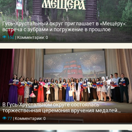
Гусь‑Хрустальный округ приглашает в «Мещёру»:
встреча с зубрами и погружение в прошлое
152
|
Комментарии: 0
В Гусь-Хрустальном округе состоялась
торжественная церемония вручения медалей
выпускникам школ
77
|
Комментарии: 0