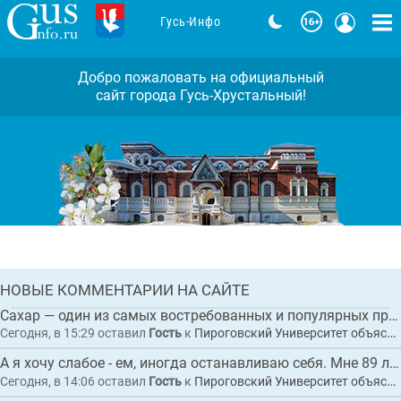
Гусь-Инфо
Добро пожаловать на официальный
сайт города Гусь-Хрустальный!
Задержан исполнительный директор
коммерческой организации по
обвинению в покушении на
мошенничество при выполнении
Комментарии: 0
работ по благоустройству
набережной в Гусь-Хрустальном
ГЛАВНАЯ
НОВЫЕ КОММЕНТАРИИ НА САЙТЕ
НОВОСТЬ
Сахар — один из самых востребованных и популярных продуктов питания в мире.
Сегодня, в 15:29
оставил
Гость
к
Пироговский Университет объяснил, как сахар влияет на организм и приводит к диабету
А я хочу слабое - ем, иногда останавливаю себя. Мне 89 лет. Не люблю ходить по в...
Сегодня, в 14:06
оставил
Гость
к
Пироговский Университет объяснил, как сахар влияет на организм и приводит к диабету