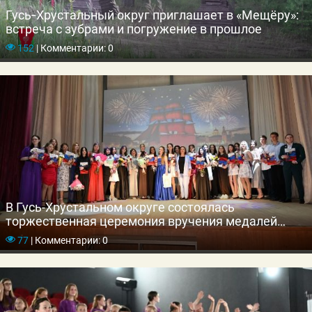
Гусь‑Хрустальный округ приглашает в «Мещёру»:
встреча с зубрами и погружение в прошлое
152
|
Комментарии: 0
В Гусь-Хрустальном округе состоялась
торжественная церемония вручения медалей
выпускникам школ
77
|
Комментарии: 0