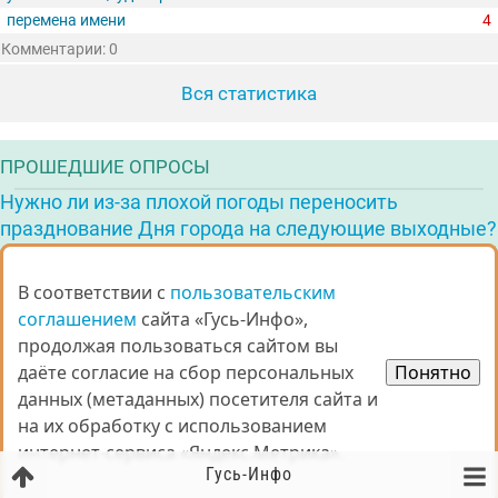
перемена имени
4
Комментарии: 0
Вся статистика
ПРОШЕДШИЕ ОПРОСЫ
Нужно ли из-за плохой погоды переносить
празднование Дня города на следующие выходные?
Комментарии: 37
Лидер голосования
В соответствии с
В соответствии с
пользовательским
пользовательским
Нужно перенести
соглашением
соглашением
сайта «Гусь-Инфо»,
сайта «Гусь-Инфо»,
продолжая пользоваться сайтом вы
продолжая пользоваться сайтом вы
70%
(голосов: 730)
даёте согласие на сбор персональных
даёте согласие на сбор персональных
Понятно
Понятно
Все опросы
данных (метаданных) посетителя сайта и
данных (метаданных) посетителя сайта и
на их обработку с использованием
на их обработку с использованием
интернет-сервиса «Яндекс.Метрика».
интернет-сервиса «Яндекс.Метрика».
Гусь-Инфо
ОРГАНИЗАЦИИ ГОРОДА