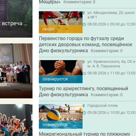
Мещёры»
Комментарии: 0
ул. Менделеева, 20, школ
а № 1
 встреча с
08.08.2026 с 09:30 до 12:00
 прошлое
скоро
Первенство города по футзалу среди
детских дворовых команд, посвящённое
Дню физкультурника
Комментарии: 0
ул. Кравчинского, 4а, СК и
м. А. В. Паушкина
08.08.2026 с 11:00 до 13:00
уге
планируется
ная
Турнир по армрестлингу, посвященный
далей
Дню физкультурника
Комментарии: 0
Городской пляж
09.08.2026 с 10:00 до 12:00
планируется
Межрегиональный турнир по пляжному