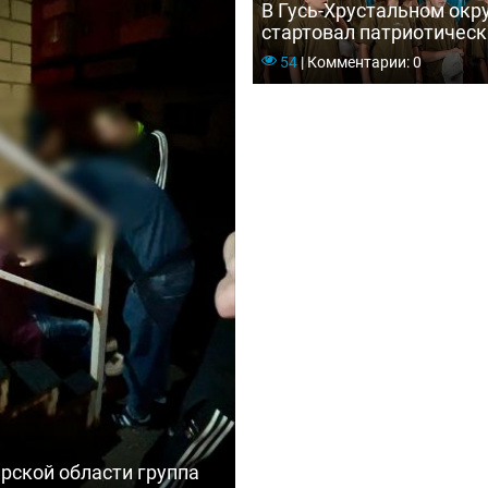
В Гусь-Хрустальном окр
стартовал патриотическ
«Мещёрские зори — 202
54
|
Комментарии: 0
рской области группа