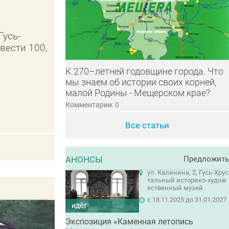
Гусь-
вести 100,
К 270–летней годовщине города. Что
мы знаем об истории своих корней,
малой Родины - Мещерском крае?
Комментарии: 0
Все статьи
АНОНСЫ
Предложить
ул. Калинина, 2, Гусь-Хрус
тальный историко-худож
ественный музей
c 18.11.2025 до 31.01.2027
идёт
Экспозиция «Каменная летопись