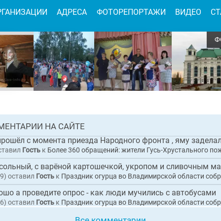
РГАНИЗАЦИИ
АДРЕСА
ФОТОРЕПОРТАЖИ
ВИДЕО
СТ
Ф
имирской области дали старт грантовому
ческому проекту «Лесные уроки Мещеры»
 0
АЯ
МЕНТАРИИ НА САЙТЕ
НОВОСТЬ
ставил
Гость
к
Более 360 обращений: жители Гусь-Хрустального пожаловались Президенту 
9)
оставил
Гость
к
Праздник огурца во Владимирской области собрал рекордны
ошо а проведите опрос - как люди мучились с автобусами
6)
оставил
Гость
к
Праздник огурца во Владимирской области собрал рекордны
Все комментарии