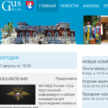
ГЛАВНАЯ
НОВОСТИ
АНОНСЫ
О
Во Влад
туристи
Комментарии:
СЕГОДНЯ
ГЛАВН
НОВЫЕ КОМ
7 августа, пт, 10:35
Вчера, в 10:29
о
ОБЪЯВЛЕНИЯ
Предложить
МО МВД России «Гусь-
2026.08.04 (09:4
Хрустальный»
Праздник хор
информирует о наборе
кандидатов для
2026.08.04 (07:3
прохождения службы в
органах внутренних дел