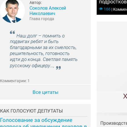
подростков
Автор:
судом по о
Соколов Алексей
166
|
Коммен
и нападени
Николаевич
Глава города
Наш долг – помнить о
подвигах ребят и быть
благодарными за их смелость,
решительность, готовность
идти до конца. Светлая память
русскому офицеру…,
Комментарии: 1
Все цитаты
КАК ГОЛОСУЮТ ДЕПУТАТЫ
Голосование за обсуждение
Производств
вопроса об увеличении доходов в