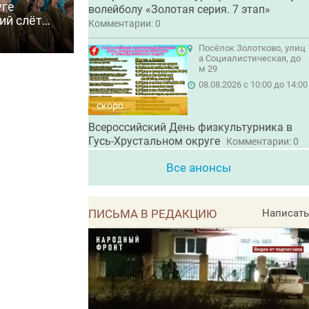
уге
волейболу «Золотая серия. 7 этап»
ий слёт
Комментарии: 0
6»
Посёлок Золотково, улиц
а Социалистическая, до
м 29
08.08.2026 с 10:00 до 14:00
скоро
Всероссийский День физкультурника в
Гусь-Хрустальном округе
Комментарии: 0
Все анонсы
ПИСЬМА В РЕДАКЦИЮ
Написать