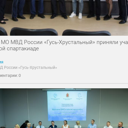
 МО МВД России «Гусь-Хрустальный» приняли уча
ой спартакиаде
ия
Д России «Гусь-Хрустальный»
ентарии: 0