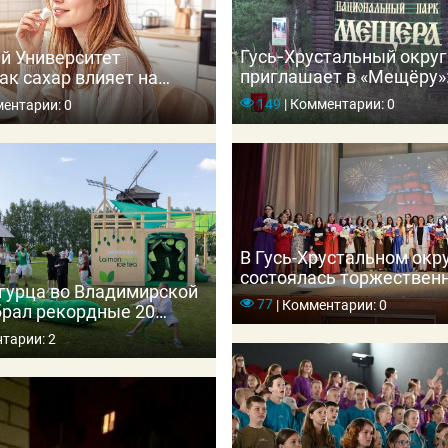
Гусь‑Хрустальный округ
й Университет
приглашает в «Мещёру»:
ак сахар влияет на
зубрами и погружение в
 приводит к диабету
149
|
Комментарии: 0
ентарии: 0
В Гусь-Хрустальном окр
состоялась торжествен
гурца во Владимирской
церемония вручения ме
77
|
Комментарии: 0
брал рекордные 20
выпускникам школ
ей
тарии: 2