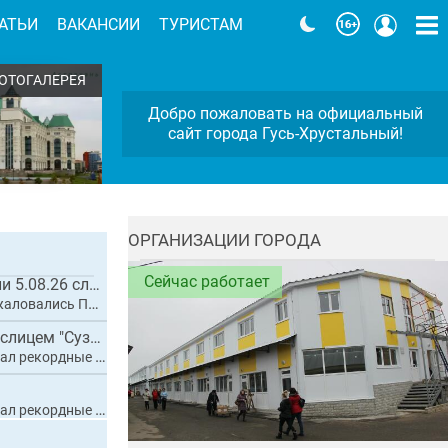
АТЬИ
ВАКАНСИИ
ТУРИСТАМ
ОТОГАЛЕРЕЯ
Добро пожаловать на официальный
сайт города Гусь-Хрустальный!
ОРГАНИЗАЦИИ ГОРОДА
Сейчас работает
Почти месяц прошёл с момента приезда Народного фронта , яму заделали 5.08.26 сле...
на разбитые дороги
Огурчик малосольный, с варёной картошечкой, укропом и сливочным маслицем "Суздал...
е 20 тысяч гостей
е 20 тысяч гостей