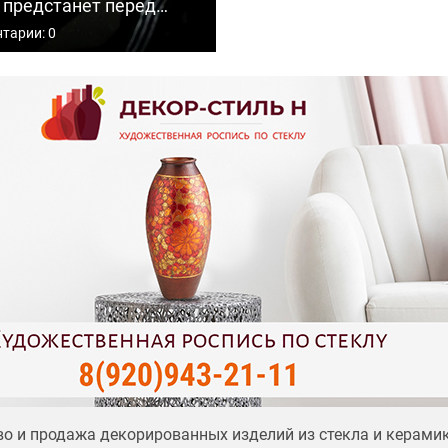
 предстанет перед
бвинению в экстремизме
тарии: 0
ях на граждан
о и продажа декорированных изделий из стекла и керами