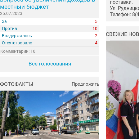
поставки.
местный бюджет
Ул. Рудницк
25.07.2023
Телефон: 8(
За
5
Против
10
СВЕЖИЕ НО
Воздержалось
2
Отсутствовало
4
Комментарии: 16
Все голосования
ФОТОФАКТЫ
Предложить