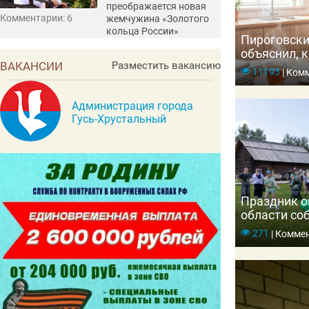
преображается новая
Комментарии: 6
жемчужина «Золотого
кольца России»
Пироговски
объяснил, к
ВАКАНСИИ
Разместить вакансию
организм и
11193
|
Комм
Администрация города
Гусь-Хрустальный
Праздник о
области со
тысяч гост
271
|
Коммен