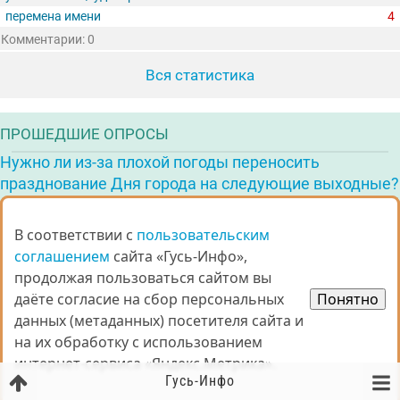
перемена имени
4
Комментарии: 0
Вся статистика
ПРОШЕДШИЕ ОПРОСЫ
Нужно ли из-за плохой погоды переносить
празднование Дня города на следующие выходные?
Комментарии: 37
Лидер голосования
В соответствии с
В соответствии с
пользовательским
пользовательским
Нужно перенести
соглашением
соглашением
сайта «Гусь-Инфо»,
сайта «Гусь-Инфо»,
продолжая пользоваться сайтом вы
продолжая пользоваться сайтом вы
70%
(голосов: 730)
даёте согласие на сбор персональных
даёте согласие на сбор персональных
Понятно
Понятно
Все опросы
данных (метаданных) посетителя сайта и
данных (метаданных) посетителя сайта и
на их обработку с использованием
на их обработку с использованием
интернет-сервиса «Яндекс.Метрика».
интернет-сервиса «Яндекс.Метрика».
Гусь-Инфо
ОРГАНИЗАЦИИ ГОРОДА