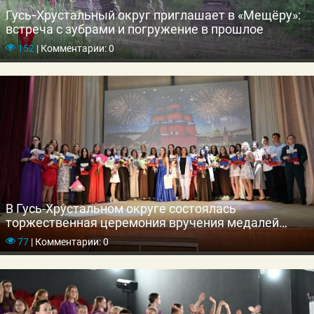
Гусь‑Хрустальный округ приглашает в «Мещёру»:
встреча с зубрами и погружение в прошлое
152
|
Комментарии: 0
В Гусь-Хрустальном округе состоялась
торжественная церемония вручения медалей
выпускникам школ
77
|
Комментарии: 0