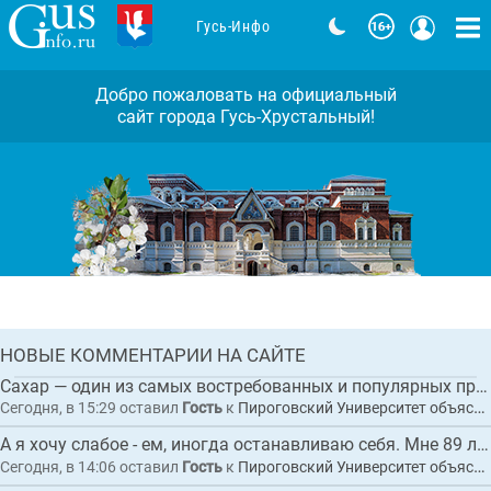
Гусь-Инфо
Добро пожаловать на официальный
сайт города Гусь-Хрустальный!
Задержан исполнительный директор
коммерческой организации по
обвинению в покушении на
мошенничество при выполнении
Комментарии: 0
работ по благоустройству
набережной в Гусь-Хрустальном
ГЛАВНАЯ
НОВЫЕ КОММЕНТАРИИ НА САЙТЕ
НОВОСТЬ
Сахар — один из самых востребованных и популярных продуктов питания в мире.
Сегодня, в 15:29
оставил
Гость
к
Пироговский Университет объяснил, как сахар влияет на организм и приводит к диабету
А я хочу слабое - ем, иногда останавливаю себя. Мне 89 лет. Не люблю ходить по в...
Сегодня, в 14:06
оставил
Гость
к
Пироговский Университет объяснил, как сахар влияет на организм и приводит к диабету