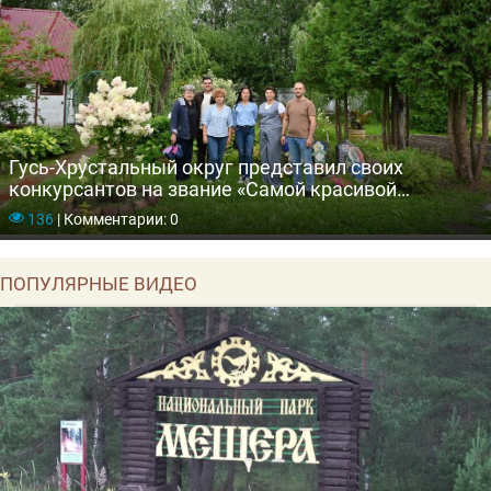
Гусь-Хрустальный округ представил своих
конкурсантов на звание «Самой красивой
деревни»
136
|
Комментарии: 0
ПОПУЛЯРНЫЕ ВИДЕО