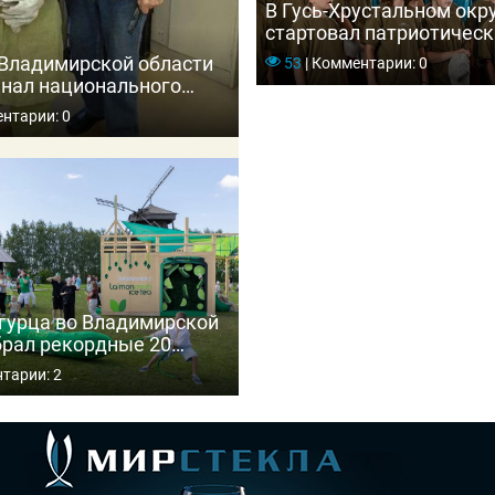
В Гусь-Хрустальном окр
стартовал патриотическ
«Мещёрские зори — 202
 Владимирской области
53
|
Комментарии: 0
нал национального
а «Профессионалы»
нтарии: 0
гурца во Владимирской
брал рекордные 20
ей
тарии: 2