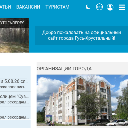
АТЬИ
ВАКАНСИИ
ТУРИСТАМ
ОТОГАЛЕРЕЯ
Добро пожаловать на официальный
сайт города Гусь-Хрустальный!
ОРГАНИЗАЦИИ ГОРОДА
Почти месяц прошёл с момента приезда Народного фронта , яму заделали 5.08.26 сле...
 на разбитые дороги
Огурчик малосольный, с варёной картошечкой, укропом и сливочным маслицем "Суздал...
е 20 тысяч гостей
е 20 тысяч гостей