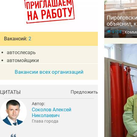
Пироговски
объяснил, к
организм и
9704
|
Комме
Вакансий:
2
автослесарь
автомойщики
Вакансии всех организаций
ЦИТАТЫ
Предложить
Автор:
Соколов Алексей
Николаевич
Глава города