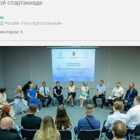
ой спартакиаде
ия
Д России «Гусь-Хрустальный»
ентарии: 0