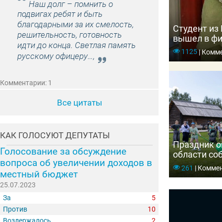
Наш долг – помнить о
подвигах ребят и быть
благодарными за их смелость,
Студент из
решительность, готовность
вышел в фи
идти до конца. Светлая память
чемпионат
1125
|
Комме
русскому офицеру…,
Комментарии: 1
Все цитаты
КАК ГОЛОСУЮТ ДЕПУТАТЫ
Праздник о
Голосование за обсуждение
области со
вопроса об увеличении доходов в
тысяч гост
261
|
Коммен
местный бюджет
25.07.2023
За
5
Против
10
Воздержалось
2