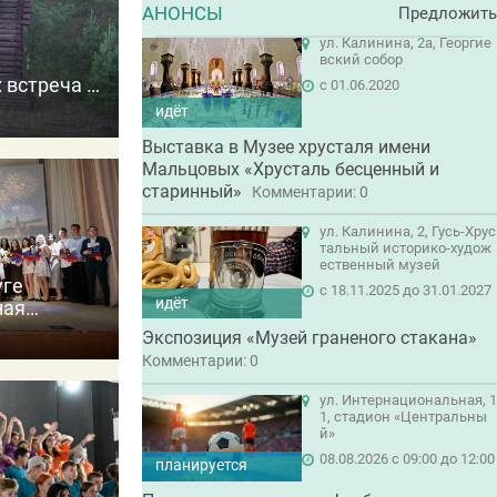
АНОНСЫ
Предложить
ул. Калинина, 2а, Георгие
вский собор
 встреча с
c 01.06.2020
 прошлое
идёт
Выставка в Музее хрусталя имени
Мальцовых «Хрусталь бесценный и
старинный»
Комментарии: 0
ул. Калинина, 2, Гусь-Хрус
тальный историко-худож
ественный музей
уге
c 18.11.2025 до 31.01.2027
идёт
ная
далей
Экспозиция «Музей граненого стакана»
Комментарии: 0
ул. Интернациональная, 1
1, стадион «Центральны
й»
08.08.2026 с 09:00 до 12:00
планируется