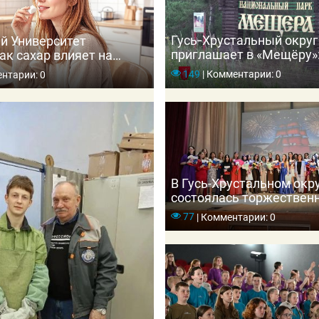
Гусь‑Хрустальный округ
й Университет
приглашает в «Мещёру»:
ак сахар влияет на
зубрами и погружение в
 приводит к диабету
149
|
Комментарии: 0
нтарии: 0
В Гусь-Хрустальном окр
состоялась торжествен
церемония вручения ме
77
|
Комментарии: 0
выпускникам школ