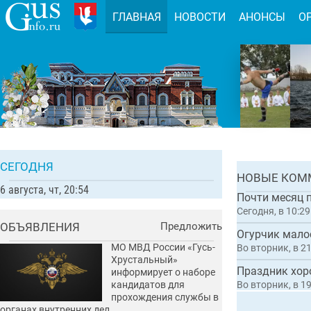
ГЛАВНАЯ
НОВОСТИ
АНОНСЫ
О
Во Влад
туристи
Комментарии:
СЕГОДНЯ
ГЛАВН
НОВЫЕ КОМ
6 августа, чт, 20:54
Сегодня, в 10:29
ОБЪЯВЛЕНИЯ
Предложить
МО МВД России «Гусь-
Во вторник, в 2
Хрустальный»
Праздник хор
информирует о наборе
кандидатов для
Во вторник, в 1
прохождения службы в
органах внутренних дел