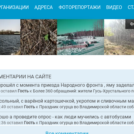
РГАНИЗАЦИИ
АДРЕСА
ФОТОРЕПОРТАЖИ
ВИДЕО
СТ
Ф
имирской области дали старт грантовому
ческому проекту «Лесные уроки Мещеры»
 0
АЯ
МЕНТАРИИ НА САЙТЕ
НОВОСТЬ
оставил
Гость
к
Более 360 обращений: жители Гусь-Хрустального пожаловались Президенту
1:49
оставил
Гость
к
Праздник огурца во Владимирской области собрал рекордны
ошо а проведите опрос - как люди мучились с автобусами
9:36
оставил
Гость
к
Праздник огурца во Владимирской области собрал рекордны
Все комментарии