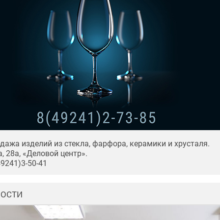
дажа изделий из стекла, фарфора, керамики и хрусталя.
, 28а, «Деловой центр».
49241)3-50-41
ВОСТИ