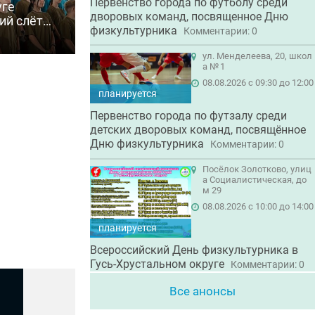
Первенство города по футболу среди
уге
дворовых команд, посвященное Дню
ий слёт
физкультурника
Комментарии: 0
6»
ул. Менделеева, 20, школ
а № 1
08.08.2026 с 09:30 до 12:00
планируется
Первенство города по футзалу среди
детских дворовых команд, посвящённое
Дню физкультурника
Комментарии: 0
Посёлок Золотково, улиц
а Социалистическая, до
м 29
08.08.2026 с 10:00 до 14:00
планируется
Всероссийский День физкультурника в
Гусь-Хрустальном округе
Комментарии: 0
Все анонсы