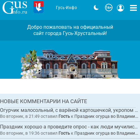
Гусь-Инфо
Добро пожаловать на официальный
сайт города Гусь-Хрустальный!
Во Владимирской области дали старт
грантовому туристическому проекту
«Лесные уроки Мещеры»
Комментарии: 0
ГЛАВНАЯ
НОВЫЕ КОММЕНТАРИИ НА САЙТЕ
НОВОСТЬ
Огурчик малосольный, с варёной картошечкой, укропом и сливочным маслицем "Суздал...
Во вторник, в 21:49
оставил
Гость
к
Праздник огурца во Владимирской области собрал рекордные 20 тысяч гостей
Праздник хорошо а проведите опрос - как люди мучились с автобусами
Во вторник, в 19:36
оставил
Гость
к
Праздник огурца во Владимирской области собрал рекордные 20 тысяч гостей