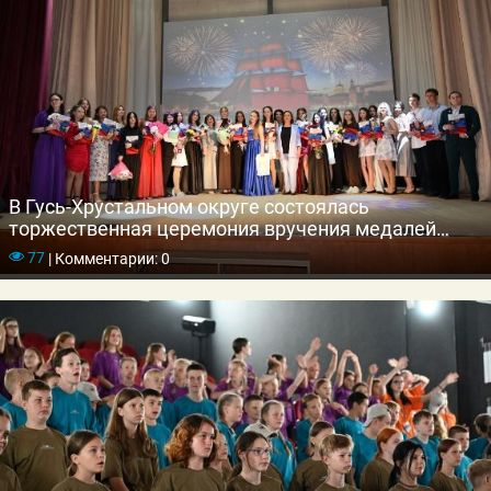
В Гусь-Хрустальном округе состоялась
торжественная церемония вручения медалей
выпускникам школ
77
|
Комментарии: 0