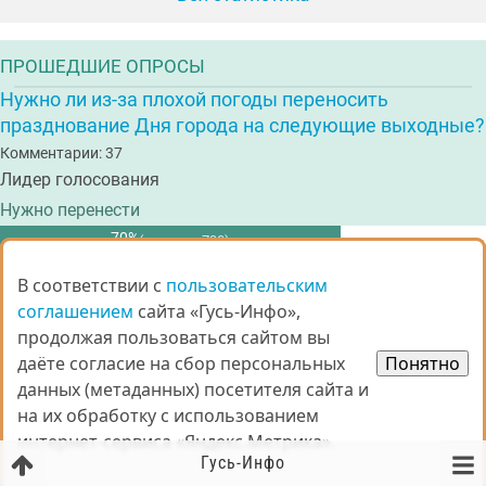
ПРОШЕДШИЕ ОПРОСЫ
Нужно ли из-за плохой погоды переносить
празднование Дня города на следующие выходные?
Комментарии: 37
Лидер голосования
Нужно перенести
70%
(голосов: 730)
Все опросы
В соответствии с
В соответствии с
пользовательским
пользовательским
соглашением
соглашением
сайта «Гусь-Инфо»,
сайта «Гусь-Инфо»,
продолжая пользоваться сайтом вы
продолжая пользоваться сайтом вы
даёте согласие на сбор персональных
даёте согласие на сбор персональных
Понятно
Понятно
ОРГАНИЗАЦИИ ГОРОДА
данных (метаданных) посетителя сайта и
данных (метаданных) посетителя сайта и
на их обработку с использованием
на их обработку с использованием
интернет-сервиса «Яндекс.Метрика».
интернет-сервиса «Яндекс.Метрика».
Гусь-Инфо