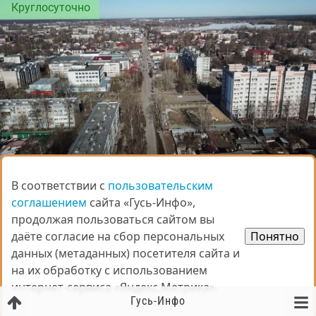
Круглосуточно
«Гусь-Инфо», информационное интернет-агентство
В соответствии с
В соответствии с
пользовательским
пользовательским
соглашением
соглашением
сайта «Гусь-Инфо»,
сайта «Гусь-Инфо»,
Все виды рекламных услуг в Гусь-Хрустальном.
Телефон: 8(920)937–73–37
продолжая пользоваться сайтом вы
продолжая пользоваться сайтом вы
даёте согласие на сбор персональных
даёте согласие на сбор персональных
Понятно
Понятно
Все организации
данных (метаданных) посетителя сайта и
данных (метаданных) посетителя сайта и
на их обработку с использованием
на их обработку с использованием
интернет-сервиса «Яндекс.Метрика».
интернет-сервиса «Яндекс.Метрика».
СТАТЬИ
Предложить
Гусь-Инфо