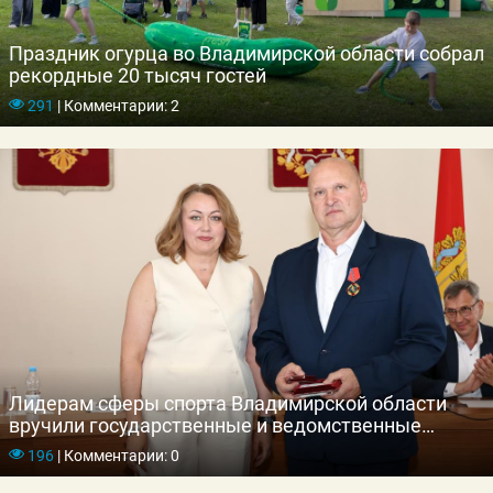
Праздник огурца во Владимирской области собрал
рекордные 20 тысяч гостей
291
|
Комментарии: 2
Лидерам сферы спорта Владимирской области
вручили государственные и ведомственные
награды
196
|
Комментарии: 0