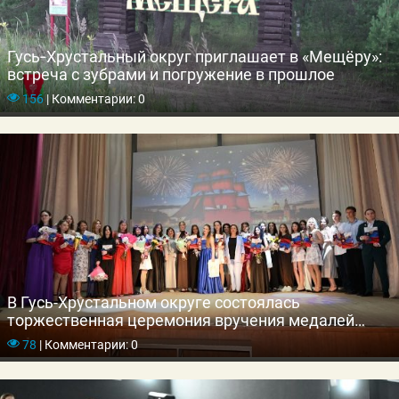
Гусь‑Хрустальный округ приглашает в «Мещёру»:
встреча с зубрами и погружение в прошлое
156
|
Комментарии: 0
В Гусь-Хрустальном округе состоялась
торжественная церемония вручения медалей
выпускникам школ
78
|
Комментарии: 0