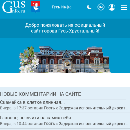
Гусь-Инфо
Добро пожаловать на официальный
сайт города Гусь-Хрустальный!
Задержан исполнительный директор
коммерческой организации по
обвинению в покушении на
мошенничество при выполнении
Комментарии: 3
работ по благоустройству
набережной в Гусь-Хрустальном
ГЛАВНАЯ
НОВЫЕ КОММЕНТАРИИ НА САЙТЕ
НОВОСТЬ
Скамейка в клетке длинная...
Вчера, в 17:37
оставил
Гость
к
Задержан исполнительный директор коммерческой организации по обвинению в покушении на мошенничество при выполнении работ по благоустройству набережной в Гусь-Хрустальном
Главное, не выйти на самих себя.
Вчера, в 10:44
оставил
Гость
к
Задержан исполнительный директор коммерческой организации по обвинению в покушении на мошенничество при выполнении работ по благоустройству набережной в Гусь-Хрустальном