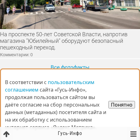
На проспекте 50-лет Советской Власти, напротив
магазина "Юбилейный" оборудуют безопасный
пешеходный переход.
Комментарии: 0
Все фотофакты
В соответствии с
В соответствии с
пользовательским
пользовательским
ИЗМЕНЕНИЯ
Предложить
соглашением
соглашением
сайта «Гусь-Инфо»,
сайта «Гусь-Инфо»,
продолжая пользоваться сайтом вы
продолжая пользоваться сайтом вы
даёте согласие на сбор персональных
даёте согласие на сбор персональных
Понятно
Понятно
данных (метаданных) посетителя сайта и
данных (метаданных) посетителя сайта и
на их обработку с использованием
на их обработку с использованием
интернет-сервиса «Яндекс.Метрика».
интернет-сервиса «Яндекс.Метрика».
Гусь-Инфо