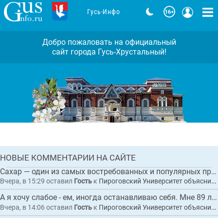
Гусь-Инфо
Добро пожаловать на официальный
сайт города Гусь-Хрустальный!
Задержан исполнительный директор
коммерческой организации по
обвинению в покушении на
мошенничество при выполнении
Комментарии: 0
работ по благоустройству
набережной в Гусь-Хрустальном
ГЛАВНАЯ
НОВЫЕ КОММЕНТАРИИ НА САЙТЕ
НОВОСТЬ
Сахар — один из самых востребованных и популярных продуктов питания в мире.
Вчера, в 15:29
оставил
Гость
к
Пироговский Университет объяснил, как сахар влияет на организм и приводит к диабету
А я хочу слабое - ем, иногда останавливаю себя. Мне 89 лет. Не люблю ходить по в...
Вчера, в 14:06
оставил
Гость
к
Пироговский Университет объяснил, как сахар влияет на организм и приводит к диабету