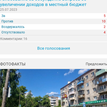
увеличении доходов в местный бюджет
25.07.2023
За
5
Против
10
Воздержалось
2
Отсутствовало
4
Комментарии: 16
Все голосования
ФОТОФАКТЫ
Предложить