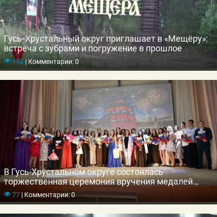
Гусь‑Хрустальный округ приглашает в «Мещёру»:
встреча с зубрами и погружение в прошлое
152
|
Комментарии: 0
В Гусь-Хрустальном округе состоялась
торжественная церемония вручения медалей
выпускникам школ
77
|
Комментарии: 0