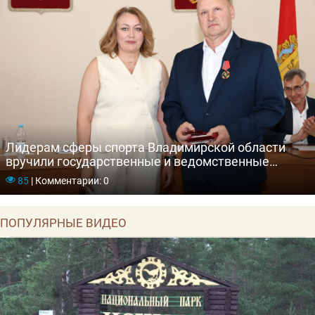
Лидерам сферы спорта Владимирской области
вручили государственные и ведомственные
награды
85
|
Комментарии: 0
ПОПУЛЯРНЫЕ ВИДЕО