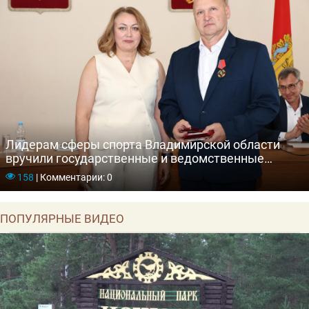
Лидерам сферы спорта Владимирской области
вручили государственные и ведомственные
награды
158
|
Комментарии: 0
ПОПУЛЯРНЫЕ ВИДЕО