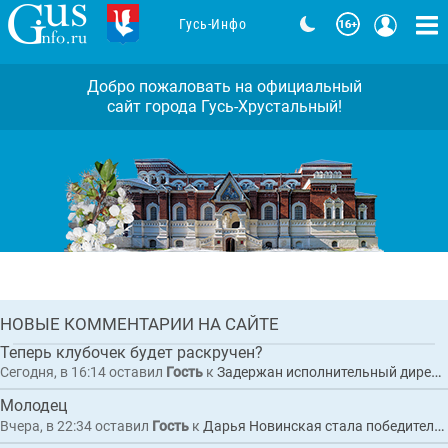
Гусь-Инфо
Добро пожаловать на официальный
сайт города Гусь-Хрустальный!
Задержан исполнительный директор
коммерческой организации по
обвинению в покушении на
мошенничество при выполнении
Комментарии: 1
работ по благоустройству
набережной в Гусь-Хрустальном
ГЛАВНАЯ
НОВЫЕ КОММЕНТАРИИ НА САЙТЕ
НОВОСТЬ
Теперь клубочек будет раскручен?
Сегодня, в 16:14
оставил
Гость
к
Задержан исполнительный директор коммерческой организации по обвинению в покушении на мошенничество при выполнении работ по благоустройству набережной в Гусь-Хрустальном
Молодец
Вчера, в 22:34
оставил
Гость
к
Дарья Новинская стала победителем Кубка наций по боксу