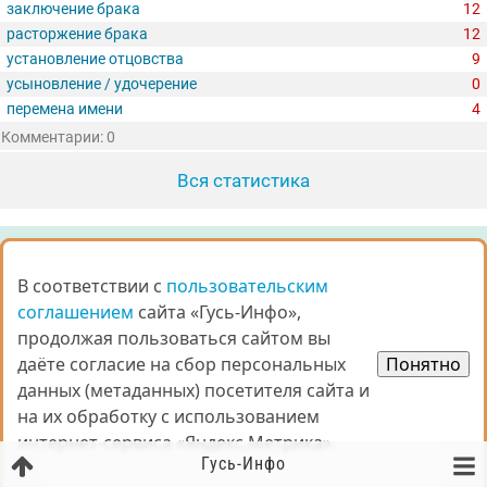
заключение брака
12
расторжение брака
12
установление отцовства
9
усыновление / удочерение
0
перемена имени
4
Комментарии: 0
Вся статистика
ПРОШЕДШИЕ ОПРОСЫ
В соответствии с
В соответствии с
пользовательским
пользовательским
Как вы считаете, что нужно сделать со зданием в
соглашением
соглашением
сайта «Гусь-Инфо»,
сайта «Гусь-Инфо»,
котором располагается Служба единого заказчика?
продолжая пользоваться сайтом вы
продолжая пользоваться сайтом вы
Комментарии: 155
даёте согласие на сбор персональных
даёте согласие на сбор персональных
Понятно
Понятно
Лидер голосования
данных (метаданных) посетителя сайта и
данных (метаданных) посетителя сайта и
на их обработку с использованием
на их обработку с использованием
Снести и расширить прогулочную зону,
интернет-сервиса «Яндекс.Метрика».
интернет-сервиса «Яндекс.Метрика».
открыв вид на озеро
Гусь-Инфо