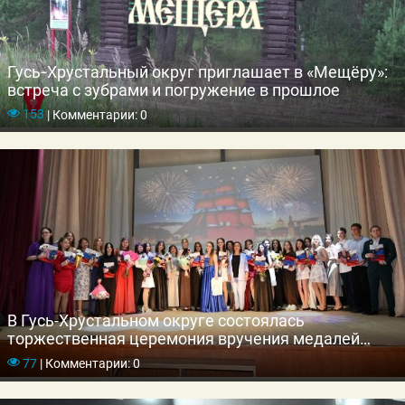
Гусь‑Хрустальный округ приглашает в «Мещёру»:
встреча с зубрами и погружение в прошлое
153
|
Комментарии: 0
В Гусь-Хрустальном округе состоялась
торжественная церемония вручения медалей
выпускникам школ
77
|
Комментарии: 0