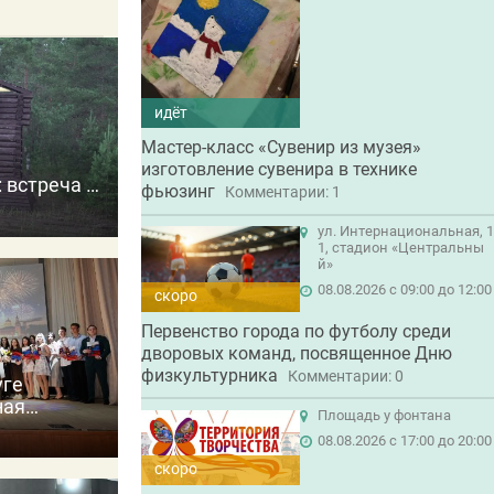
идёт
Мастер-класс «Сувенир из музея»
изготовление сувенира в технике
 встреча с
фьюзинг
Комментарии: 1
 прошлое
ул. Интернациональная, 1
1, стадион «Центральны
й»
08.08.2026 с 09:00 до 12:00
скоро
Первенство города по футболу среди
дворовых команд, посвященное Дню
физкультурника
Комментарии: 0
уге
ная
Площадь у фонтана
далей
08.08.2026 с 17:00 до 20:00
скоро