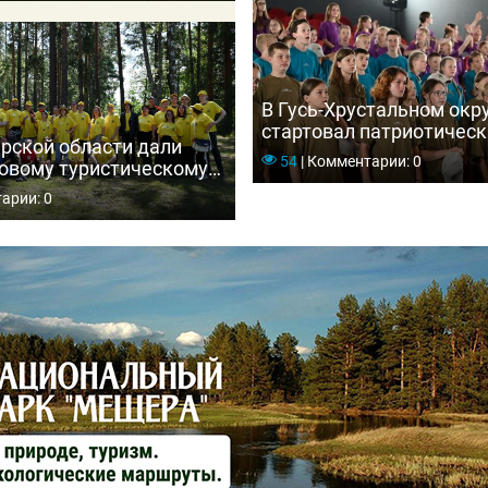
В Гусь-Хрустальном окр
стартовал патриотическ
рской области дали
«Мещёрские зори — 202
54
|
Комментарии: 0
товому туристическому
есные уроки Мещеры»
арии: 0