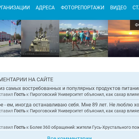
РГАНИЗАЦИИ
АДРЕСА
ФОТОРЕПОРТАЖИ
ВИДЕО
СТ
Ф
н исполнительный директор коммерческ
ации по обвинению в покушении на
чество при выполнении работ по
тройству набережной в Гусь-Хрустальном
 0
АЯ
МЕНТАРИИ НА САЙТЕ
НОВОСТЬ
 из самых востребованных и популярных продуктов питания
ставил
Гость
к
Пироговский Университет объяснил, как сахар влияет на организм и 
ое - ем, иногда останавливаю себя. Мне 89 лет. Не люблю ход
ставил
Гость
к
Пироговский Университет объяснил, как сахар влияет на организм и 
ставил
Гость
к
Более 360 обращений: жители Гусь-Хрустального пожаловались Президенту 
Все комментарии