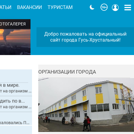
АТЬИ
ВАКАНСИИ
ТУРИСТАМ
ОТОГАЛЕРЕЯ
Добро пожаловать на официальный
ой
сайт города Гусь-Хрустальный!
ОРГАНИЗАЦИИ ГОРОДА
 в мире.
приводит к диабету
ить по в...
приводит к диабету
на разбитые дороги