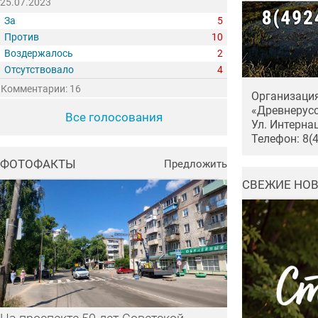
25.07.2023
За
5
Против
10
Воздержалось
2
Отсутствовало
4
Комментарии: 16
Организация
«Древнерусс
Все голосования
Ул. Интерна
Телефон: 8(
ФОТОФАКТЫ
Предложить
СВЕЖИЕ НО