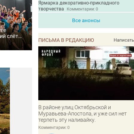
Ярмарка декоративно-прикладного
творчества
Комментарии: 0
Все анонсы
уге
ий слёт
ПИСЬМА В РЕДАКЦИЮ
Написать
6»
В районе улиц Октябрьской и
Муравьева-Апостола, и уже сил нет
терпеть эту наливайку.
Комментарии: 0