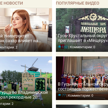
Е НОВОСТИ
ПОПУЛЯРНЫЕ ВИДЕО
Гусь‑Хрустальный округ
й Университет
приглашает в «Мещёру»:
ак сахар влияет на
зубрами и погружение в
 приводит к диабету
152
|
Комментарии: 0
ентарии: 2
В Гусь-Хрустальном окр
состоялась торжествен
гурца во Владимирской
церемония вручения ме
77
|
Комментарии: 0
брал рекордные 20
выпускникам школ
ей
тарии: 2