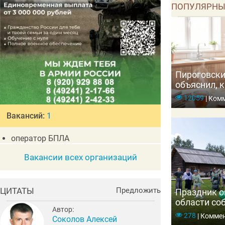
ПОПУЛЯРНЫ
Пироговски
объяснил, к
организм и
12059
|
Комм
Вакансий:
1
оператор БПЛА
Вакансии всех организаций
ЦИТАТЫ
Предложить
Праздник о
области со
Автор:
тысяч гост
278
|
Коммен
Соколов Алексей