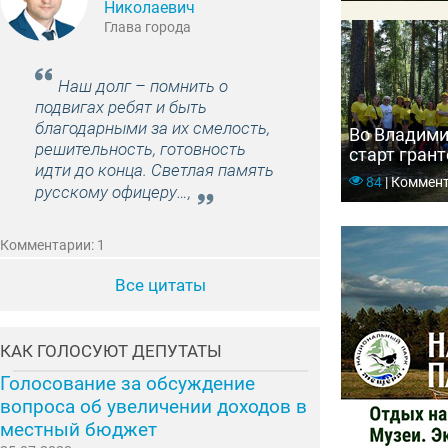
Николаевич
Глава города
Наш долг – помнить о
подвигах ребят и быть
благодарными за их смелость,
Во Владими
решительность, готовность
старт гран
идти до конца. Светлая память
проекту «Л
84
|
Коммент
русскому офицеру…,
Комментарии: 1
Все цитаты
КАК ГОЛОСУЮТ ДЕПУТАТЫ
Голосование за обсуждение
вопроса об увеличении доходов в
местный бюджет