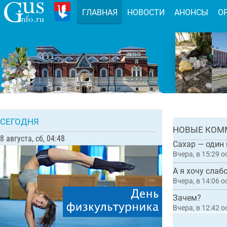
ГЛАВНАЯ
НОВОСТИ
АНОНСЫ
О
Задержа
организ
мошенни
благоус
Комментарии:
СЕГОДНЯ
ГЛАВН
НОВЫЕ КОМ
8 августа, сб, 04:48
Сахар — один
Вчера, в 15:29
о
А я хочу слаб
Вчера, в 14:06
о
Зачем?
Вчера, в 12:42
о